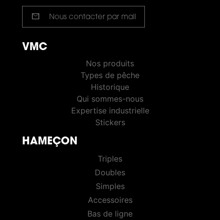
mail
Nous contacter par mail
VMC
VMC PÊCHE
Nos produits
Types de pêche
Historique
Qui sommes-nous
Expertise industrielle
Stickers
HAMEÇON
HOOKS
Triples
Doubles
Simples
Accessoires
Bas de ligne