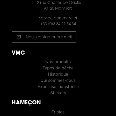
12 rue Charles de Gaulle
90120 Morvillars
Service commercial
+33 (0)3 84 57 34 34
mail
Nous contacter par mail
VMC
VMC PÊCHE
Nos produits
Types de pêche
Historique
Qui sommes-nous
Expertise industrielle
Stickers
HAMEÇON
HOOKS
Triples