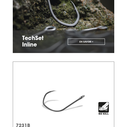
TechSet
EN SAVOIR +
Inline
7231B