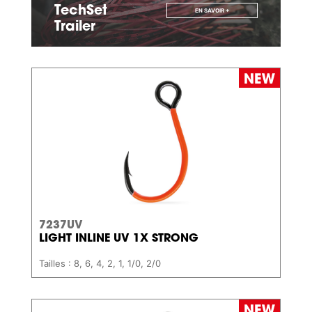
TechSet
EN SAVOIR +
Trailer
7237UV
LIGHT INLINE UV 1X STRONG
Tailles : 8, 6, 4, 2, 1, 1/0, 2/0