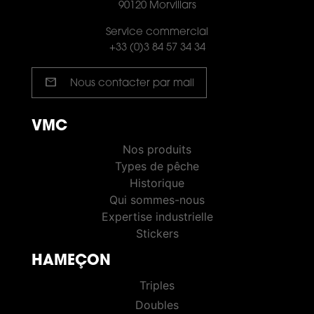
90120 Morvillars
Service commercial
+33 (0)3 84 57 34 34
mail
Nous contacter par mail
VMC
VMC PÊCHE
Nos produits
Types de pêche
Historique
Qui sommes-nous
Expertise industrielle
Stickers
HAMEÇON
HOOKS
Triples
Doubles