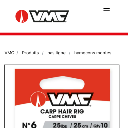
Aller
au
contenu
principal
VMC
Produits
bas ligne
hamecons montes