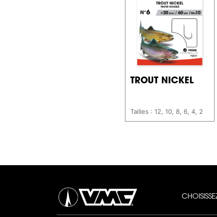
TROUT NICKEL
Tailles : 12, 10, 8, 6, 4, 2
CHOISISS