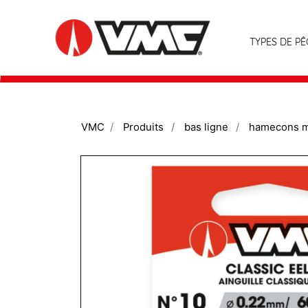
TYPES DE P
VMC
Produits
bas ligne
hamecons 