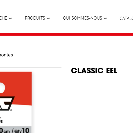
Aller
au
contenu
ÊCHE
PRODUITS
QUI SOMMES-NOUS
CATAL
principal
montes
CLASSIC EEL