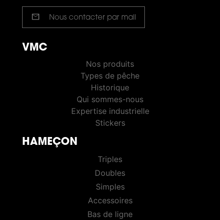
mail
Nous contacter par mail
VMC
VMC PÊCHE
Nos produits
Types de pêche
Historique
Qui sommes-nous
Expertise industrielle
Stickers
HAMEÇON
HOOKS
Triples
Doubles
Simples
Accessoires
Bas de ligne