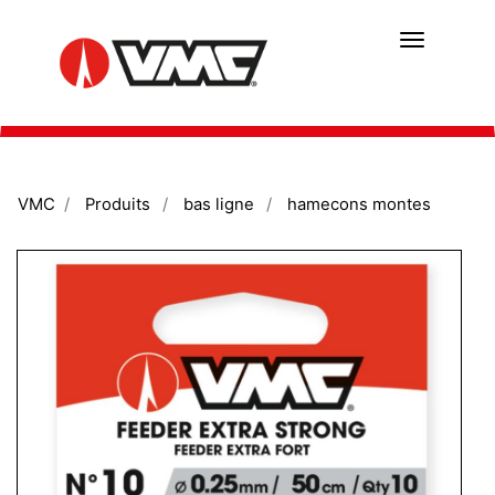
Aller
au
contenu
principal
VMC
Produits
bas ligne
hamecons montes