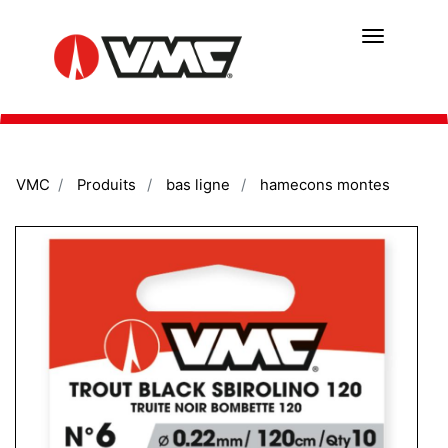
Aller
au
contenu
principal
VMC
Produits
bas ligne
hamecons montes