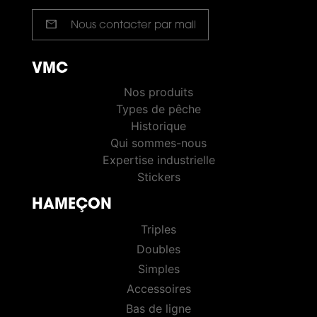
mail
Nous contacter par mail
VMC
VMC PÊCHE
Nos produits
Types de pêche
Historique
Qui sommes-nous
Expertise industrielle
Stickers
HAMEÇON
HOOKS
Triples
Doubles
Simples
Accessoires
Bas de ligne