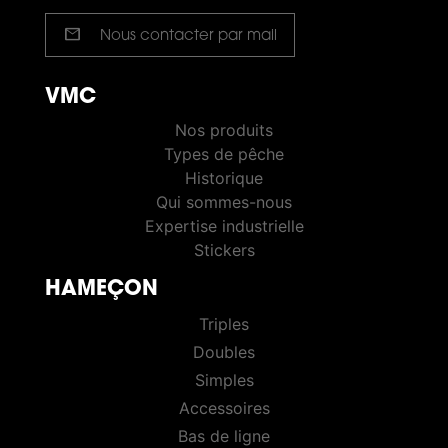
mail
Nous contacter par mail
VMC
VMC PÊCHE
Nos produits
Types de pêche
Historique
Qui sommes-nous
Expertise industrielle
Stickers
HAMEÇON
HOOKS
Triples
Doubles
Simples
Accessoires
Bas de ligne