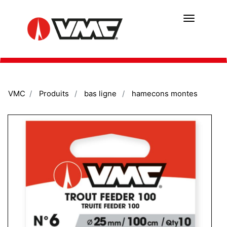
Aller
au
contenu
principal
VMC
Produits
bas ligne
hamecons montes