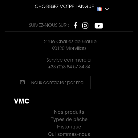
CHOISISSEZ VOTRE LANGUE
SUIVEZ-NOUS SUR :
12 rue Charles de Gaulle
90120 Morvillars
Service commercial
+33 (0)3 84 57 34 34
mail
Nous contacter par mail
VMC
VMC PÊCHE
Nos produits
Types de pêche
Historique
Qui sommes-nous