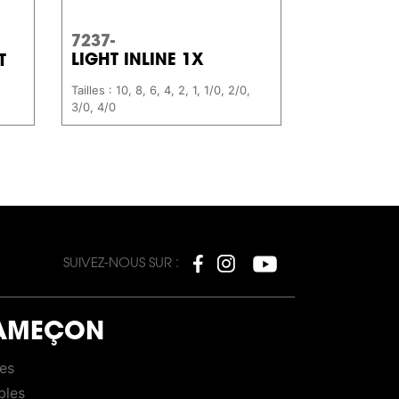
7237-
LIGHT INLINE 1X
T
Tailles : 10, 8, 6, 4, 2, 1, 1/0, 2/0,
3/0, 4/0
SUIVEZ-NOUS SUR :
AMEÇON
OKS
les
bles