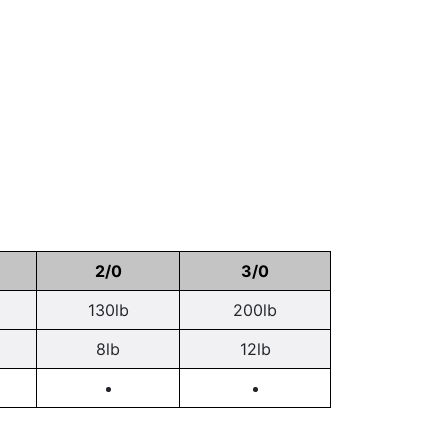
2/0
3/0
130lb
200lb
8lb
12lb