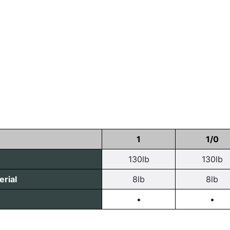
1
1/0
130lb
130lb
rial
8lb
8lb