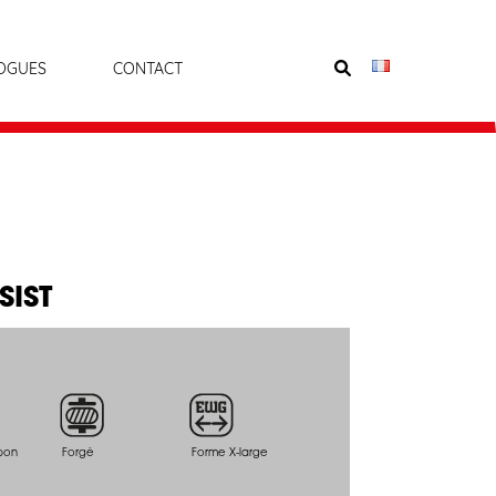
OGUES
CONTACT
SIST
rbon
Forgé
Forme X-large