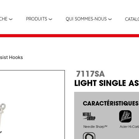
Aller
au
contenu
ÊCHE
PRODUITS
QUI SOMMES-NOUS
CATAL
principal
sist Hooks
7117SA
LIGHT SINGLE AS
CARACTÉRISTIQUES
Needle Sharp™
Acier Hi-Ca