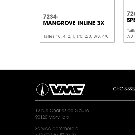
72
7234-
SP
MANGROVE INLINE 3X
Tail
Tailles : 6, 4, 2, 1, 1/0, 2/0, 3/0, 4/0
7/0
CHOISISS
12 rue Charles de Gaulle
90120 Morvillars
Service commercial