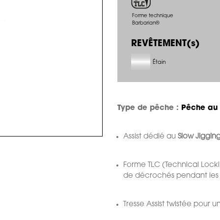
Forme technique
Barbarian®
REVÊTEMENT(s)
Étain
Type de pêche :
Pêche au 
Assist dédié au
Slow Jiggin
Forme TLC (Technical Locki
de décrochés pendant le
Tresse Assist twistée pour 