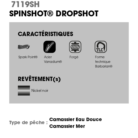
7119SH
SPINSHOT® DROPSHOT
CARACTÉRISTIQUES
Spark Point®
Acier
Forgé
Forme
Vanadium®
technique
Barbarian®
REVÊTEMENT(s)
Nickel noir
Carnassier Eau Douce
Type de pêche :
Carnassier Mer