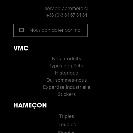
Service commercial
+33 (0)3 84 57 34 34
mail
Nous contacter par mail
VMC
VMC PÊCHE
Nos produits
Types de pêche
Historique
Qui sommes-nous
Expertise industrielle
Stickers
HAMEÇON
HOOKS
Triples
Doubles
Simples