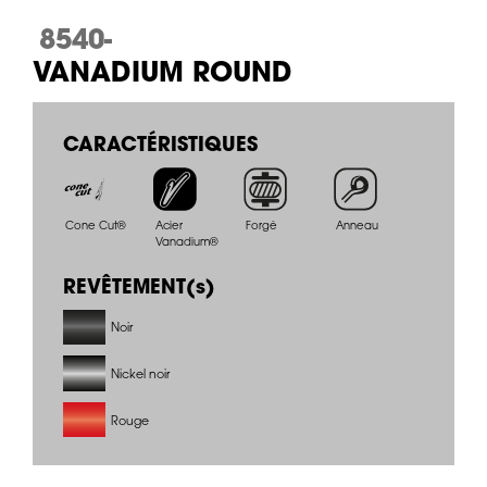
8540-
VANADIUM ROUND
CARACTÉRISTIQUES
Cone Cut®
Acier
Forgé
Anneau
Vanadium®
REVÊTEMENT(s)
Noir
Nickel noir
Rouge