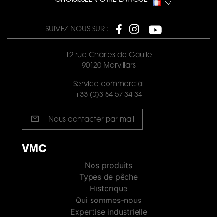
CHOISISSEZ VOTRE LANGUE
SUIVEZ-NOUS SUR :
12 rue Charles de Gaulle
90120 Morvillars
Service commercial
+33 (0)3 84 57 34 34
mail
Nous contacter par mail
VMC
VMC PÊCHE
Nos produits
Types de pêche
Historique
Qui sommes-nous
Expertise industrielle