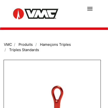
Aller
au
contenu
principal
VMC
Produits
Hameçons Triples
Triples Standards