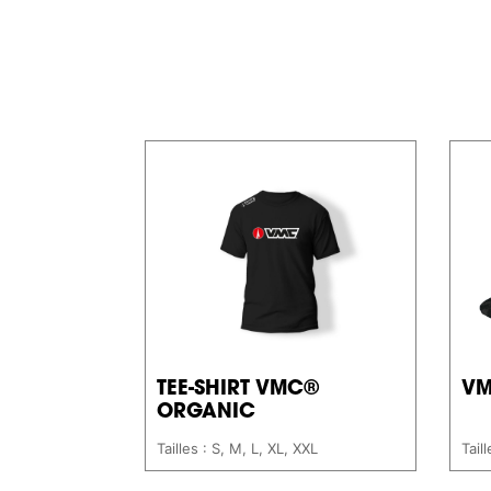
TEE-SHIRT VMC®
VM
ORGANIC
Tailles : S, M, L, XL, XXL
Tail