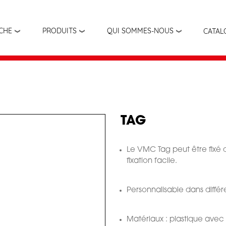
Aller
au
contenu
ÊCHE
PRODUITS
QUI SOMMES-NOUS
CATAL
principal
TAG
Le VMC Tag peut être fixé 
fixation facile.
Personnalisable dans différ
Matériaux : plastique avec