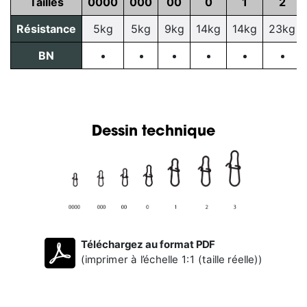
Tailles
0000
000
00
0
1
2
Résistance
5kg
5kg
9kg
14kg
14kg
23kg
BN
Dessin technique
Téléchargez au format PDF
(imprimer à l’échelle 1:1 (taille réelle))