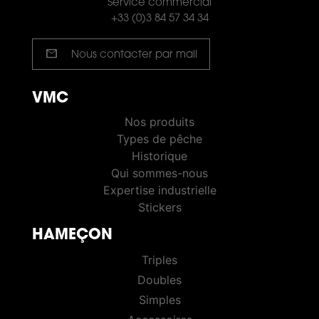
Service commercial
+33 (0)3 84 57 34 34
mail
Nous contacter par mail
VMC
VMC PÊCHE
Nos produits
Types de pêche
Historique
Qui sommes-nous
Expertise industrielle
Stickers
HAMEÇON
HOOKS
Triples
Doubles
Simples