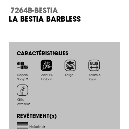
7264B-BESTIA
LA BESTIA BARBLESS
CARACTÉRISTIQUES
Needle
Acier Hi-
Forgé
Forme X-
Sharp™
Carbon
large
Œillet
extérieur
REVÊTEMENT(s)
Nickel noir