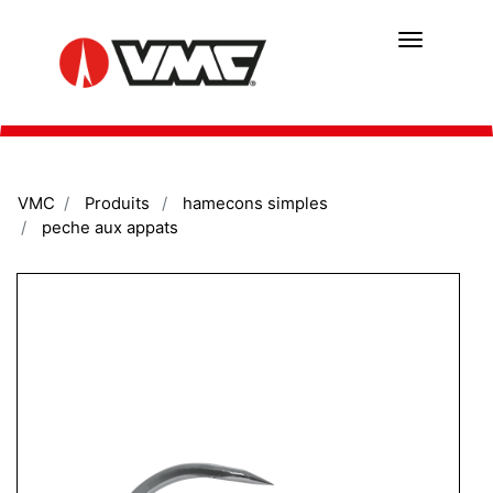
Aller
au
contenu
principal
VMC
Produits
hamecons simples
peche aux appats