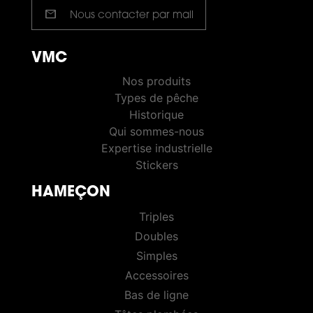
mail
Nous contacter par mail
VMC
VMC PÊCHE
Nos produits
Types de pêche
Historique
Qui sommes-nous
Expertise industrielle
Stickers
HAMEÇON
HOOKS
Triples
Doubles
Simples
Accessoires
Bas de ligne