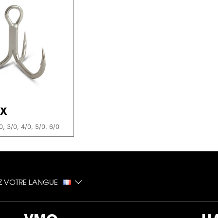
6X
2/0, 3/0, 4/0, 5/0, 6/0
EZ VOTRE LANGUE