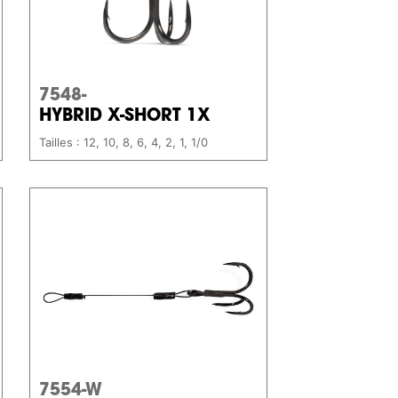
7548-
HYBRID X-SHORT 1X
Tailles : 12, 10, 8, 6, 4, 2, 1, 1/0
7554-W