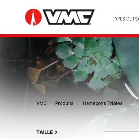
TYPES DE P
VMC
Produits
Hameçons Triples
TAILLE