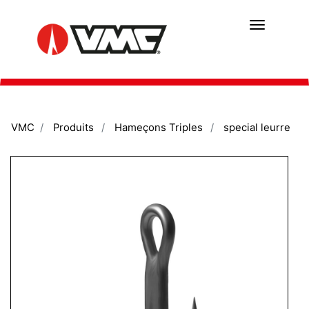
Aller
au
contenu
principal
VMC
Produits
Hameçons Triples
special leurre