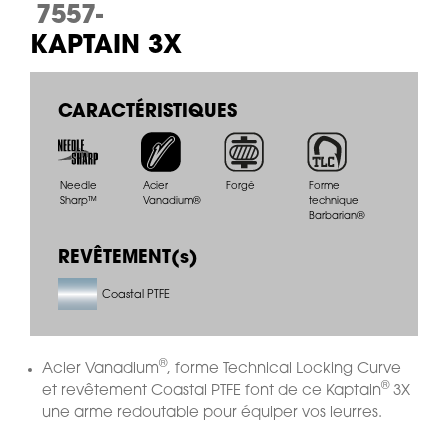
7557-
KAPTAIN 3X
CARACTÉRISTIQUES
Needle
Acier
Forgé
Forme
Sharp™
Vanadium®
technique
Barbarian®
REVÊTEMENT(s)
Coastal PTFE
®
Acier Vanadium
, forme Technical Locking Curve
®
et revêtement Coastal PTFE font de ce Kaptain
3X
une arme redoutable pour équiper vos leurres.