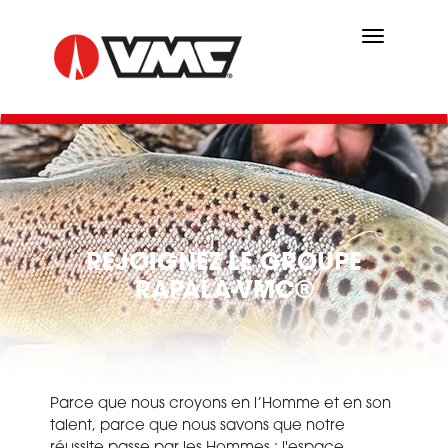
Skip
to
main
content
REJOIGNEZ LE GROUPE
RAPALA-VMC®
Parce que nous croyons en l’Homme et en son
talent, parce que nous savons que notre