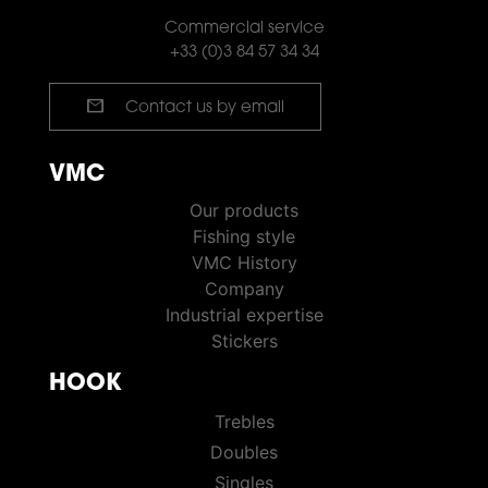
Commercial service
+33 (0)3 84 57 34 34
mail
Contact us by email
VMC
VMC PÊCHE
Our products
Fishing style
VMC History
Company
Industrial expertise
Stickers
HOOK
HOOKS
Trebles
Doubles
Singles