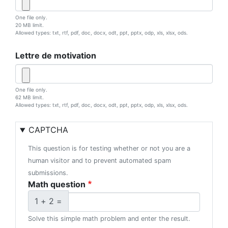
One file only.
20 MB limit.
Allowed types: txt, rtf, pdf, doc, docx, odt, ppt, pptx, odp, xls, xlsx, ods.
Lettre de motivation
One file only.
62 MB limit.
Allowed types: txt, rtf, pdf, doc, docx, odt, ppt, pptx, odp, xls, xlsx, ods.
CAPTCHA
This question is for testing whether or not you are a
human visitor and to prevent automated spam
submissions.
Math question
1 + 2 =
Solve this simple math problem and enter the result.